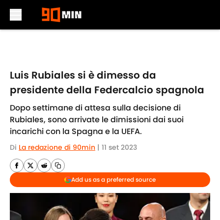
Skip to main content
Luis Rubiales si è dimesso da
presidente della Federcalcio spagnola
Dopo settimane di attesa sulla decisione di
Rubiales, sono arrivate le dimissioni dai suoi
incarichi con la Spagna e la UEFA.
Di
La redazione di 90min
|
11 set 2023
Add us as a preferred source