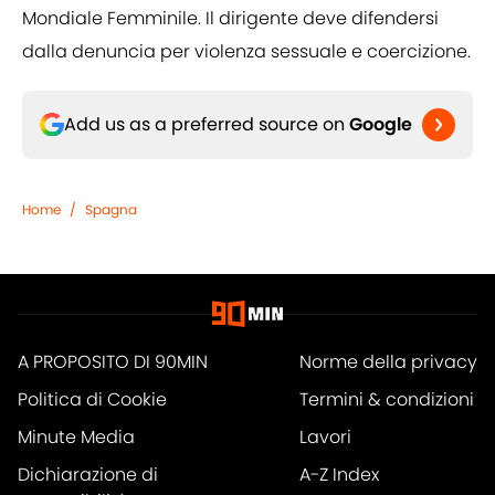
Mondiale Femminile. Il dirigente deve difendersi
dalla denuncia per violenza sessuale e coercizione.
Add us as a preferred source on
Google
Home
/
Spagna
A PROPOSITO DI 90MIN
Norme della privacy
Politica di Cookie
Termini & condizioni
Minute Media
Lavori
Dichiarazione di
A-Z Index