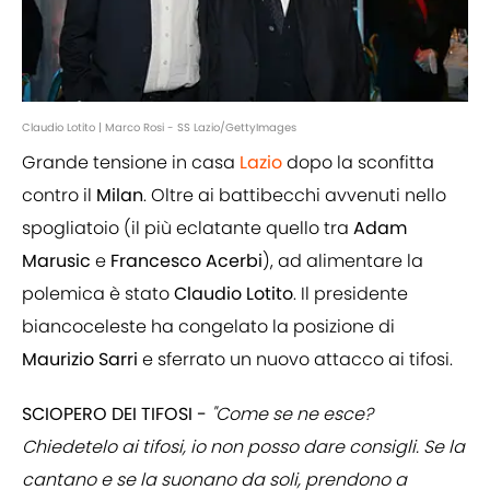
Claudio Lotito | Marco Rosi - SS Lazio/GettyImages
Grande tensione in casa
Lazio
dopo la sconfitta
contro il
Milan
. Oltre ai battibecchi avvenuti nello
spogliatoio (il più eclatante quello tra
Adam
Marusic
e
Francesco
Acerbi
), ad alimentare la
polemica è stato
Claudio Lotito
. Il presidente
biancoceleste ha congelato la posizione di
Maurizio Sarri
e sferrato un nuovo attacco ai tifosi.
SCIOPERO DEI TIFOSI -
"Come se ne esce?
Chiedetelo ai tifosi, io non posso dare consigli. Se la
cantano e se la suonano da soli, prendono a