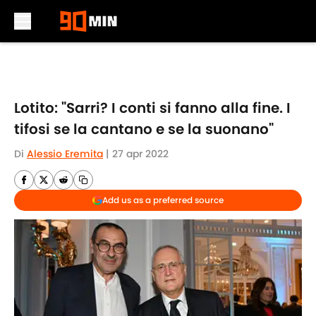
Skip to main content
Lotito: "Sarri? I conti si fanno alla fine. I
tifosi se la cantano e se la suonano"
Di
Alessio Eremita
|
27 apr 2022
Add us as a preferred source