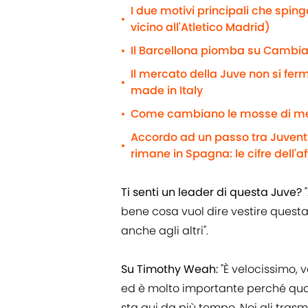
I due motivi principali che spin
•
vicino all'Atletico Madrid)
Il Barcellona piomba su Cambiaso
•
Il mercato della Juve non si fe
•
made in Italy
Come cambiano le mosse di me
•
Accordo ad un passo tra Juventus
•
rimane in Spagna: le cifre dell'a
Ti senti un leader di questa Juve?
"
bene cosa vuol dire vestire quest
anche agli altri".
Su Timothy Weah:
"È velocissimo, v
ed è molto importante perché quan
sta qui da più tempo. Noi gli trasm