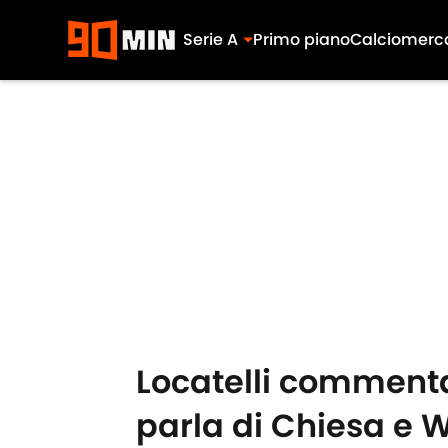
Serie A
Primo piano
Calciomerc
Skip to main content
Locatelli commenta
parla di Chiesa e 