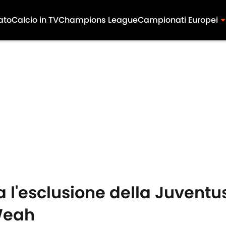
ato
Calcio in TV
Champions League
Campionati Europei
 l'esclusione della Juventus
Weah