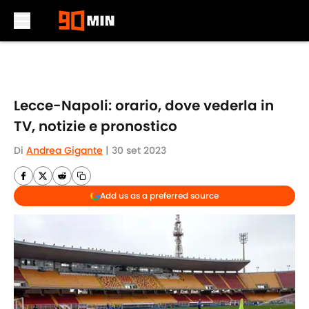
Skip to main content
Lecce-Napoli: orario, dove vederla in
TV, notizie e pronostico
Di
Andrea Gigante
|
30 set 2023
Add us as a preferred source