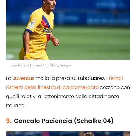
Juan Manuel Serrano Arce/Getty Images
La
Juventus
molla la presa su
Luis Suarez
.
I tempi
ristretti della finestra di calciomercato
cozzano con
quelli relativi all'ottenimento della cittadinanza
italiana.
9.
Goncalo Paciencia (Schalke 04)