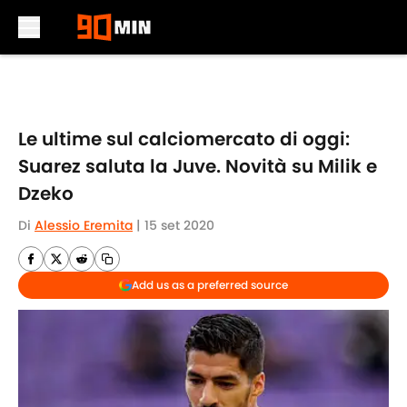
Skip to main content
Le ultime sul calciomercato di oggi:
Suarez saluta la Juve. Novità su Milik e
Dzeko
Di
Alessio Eremita
|
15 set 2020
Add us as a preferred source