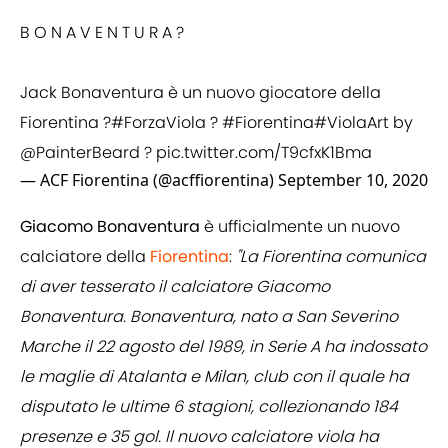
B O N A V E N T U R A ?
Jack Bonaventura è un nuovo giocatore della
Fiorentina ?
#ForzaViola
?
#Fiorentina
#ViolaArt
by
@PainterBeard
?
pic.twitter.com/T9cfxK1Bma
— ACF Fiorentina (@acffiorentina)
September 10, 2020
Giacomo Bonaventura
è ufficialmente un nuovo
calciatore della
Fiorentina
:
"La Fiorentina comunica
di aver tesserato il calciatore Giacomo
Bonaventura. Bonaventura, nato a San Severino
Marche il 22 agosto del 1989, in Serie A ha indossato
le maglie di Atalanta e Milan, club con il quale ha
disputato le ultime 6 stagioni, collezionando 184
presenze e 35 gol. Il nuovo calciatore viola ha