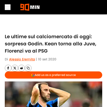
Skip to main content
Le ultime sul calciomercato di oggi:
sorpresa Godin. Kean torna alla Juve,
Florenzi va al PSG
Di
Alessio Eremita
|
10 set 2020
Add us as a preferred source