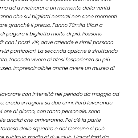
iamo ad avvicinarci a un momento della verità
sanno che sui biglietti normali non sono momenti
e granché il prezzo. Fanno 70mila tifosi a
di pagare il biglietto molto di più. Possono
: con i posti VIP, dove aziende e simili possono
rvizi particolari. La seconda opzione è sfruttando
ite, facendo vivere ai tifosi l'esperienza su più
museo. Imprescindibile anche avere un museo di
i lavorare con intensità nel periodo da maggio ad
e: credo si ragioni su due anni. Però lavorando
 24 ore al giorno, con tanto personale, sono
lle analisi che arriveranno. Poi c'è la parte
interesse delle squadre e del Comune si può
ubito lo stadio ai due club. I lavori fatti da