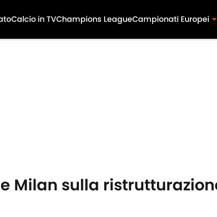
ato
Calcio in TV
Champions League
Campionati Europei
 e Milan sulla ristrutturazion