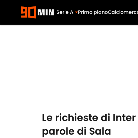
Serie A
Primo piano
Calciomerc
Skip to main content
Le richieste di Inter
parole di Sala