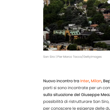
San Siro | Pier Marco Tacca/GettyImages
Nuovo incontro tra
Inter
,
Milan
, Be
parti si sono incontrate per un co
sulla situazione del Giuseppe Mea
possibilità di ristrutturare San Si
per conoscere le esigenze delle du