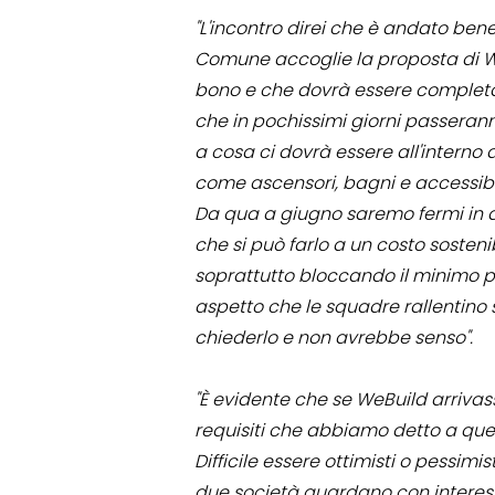
"L'incontro direi che è andato bene
Comune accoglie la proposta di WeB
bono e che dovrà essere complet
che in pochissimi giorni passeranno
a cosa ci dovrà essere all'interno d
come ascensori, bagni e accessibil
Da qua a giugno saremo fermi in a
che si può farlo a un costo sosten
soprattutto bloccando il minimo po
aspetto che le squadre rallentino s
chiederlo e non avrebbe senso".
"È evidente che se WeBuild arriva
requisiti che abbiamo detto a que
Difficile essere ottimisti o pessimi
due società guardano con interes