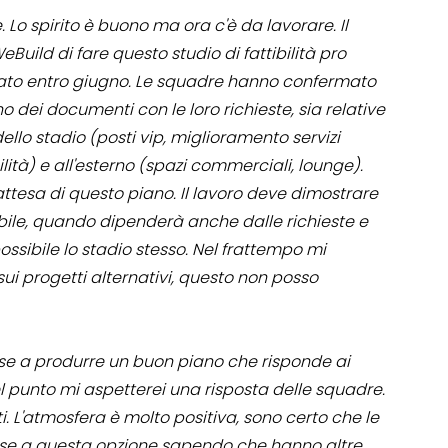
. Lo spirito è buono ma ora c'è da lavorare. Il
uild di fare questo studio di fattibilità pro
ato entro giugno. Le squadre hanno confermato
 dei documenti con le loro richieste, sia relative
ello stadio (posti vip, miglioramento servizi
ità) e all'esterno (spazi commerciali, lounge).
ttesa di questo piano. Il lavoro deve dimostrare
ibile, quando dipenderà anche dalle richieste e
ssibile lo stadio stesso. Nel frattempo mi
ui progetti alternativi, questo non posso
sse a produrre un buon piano che risponde ai
l punto mi aspetterei una risposta delle squadre.
sti. L'atmosfera è molto positiva, sono certo che le
se a questa opzione sapendo che hanno altre