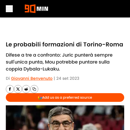
Skip to main content
Le probabili formazioni di Torino-Roma
Difese a tre a confronto: Juric punterà sempre
sull'unica punta, Mou potrebbe puntare sulla
coppia Dybala-Lukaku.
Di
Giovanni Benvenuto
|
24 set 2023
Add us as a preferred source