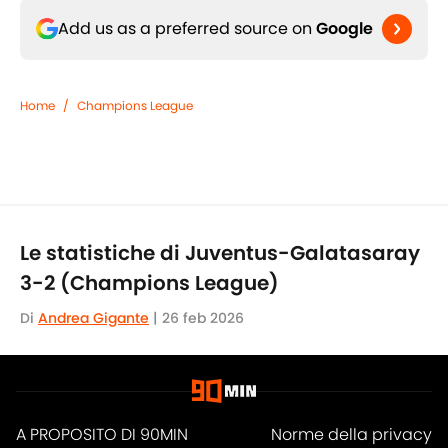
Add us as a preferred source on
Google
Home
/
Champions League
Le statistiche di Juventus-Galatasaray
3-2 (Champions League)
Di
Andrea Gigante
|
26 feb 2026
A PROPOSITO DI 90MIN
Norme della privacy