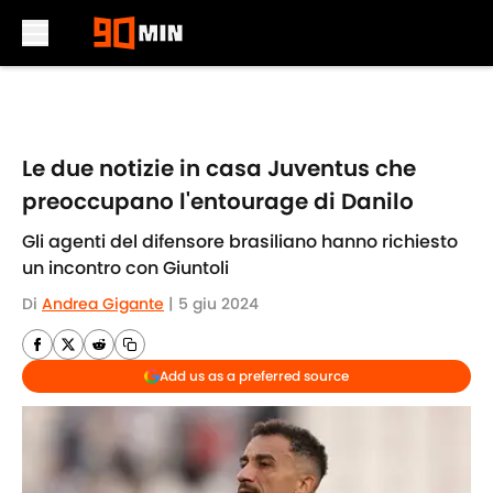
Skip to main content
Le due notizie in casa Juventus che
preoccupano l'entourage di Danilo
Gli agenti del difensore brasiliano hanno richiesto
un incontro con Giuntoli
Di
Andrea Gigante
|
5 giu 2024
Add us as a preferred source