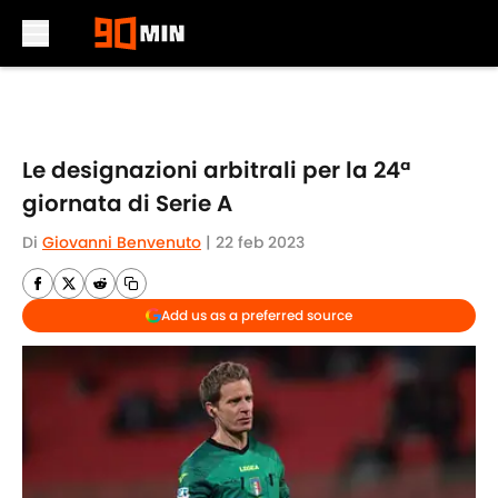
Skip to main content
Le designazioni arbitrali per la 24ª
giornata di Serie A
Di
Giovanni Benvenuto
|
22 feb 2023
Add us as a preferred source