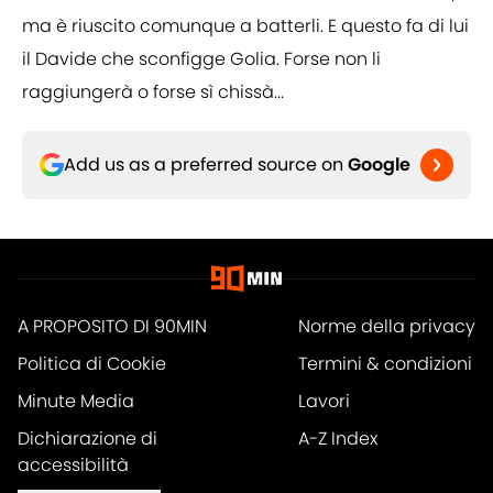
ma è riuscito comunque a batterli. E questo fa di lui
il Davide che sconfigge Golia. Forse non li
raggiungerà o forse sì chissà...
Add us as a preferred source on
Google
A PROPOSITO DI 90MIN
Norme della privacy
Politica di Cookie
Termini & condizioni
Minute Media
Lavori
Dichiarazione di
A-Z Index
accessibilità