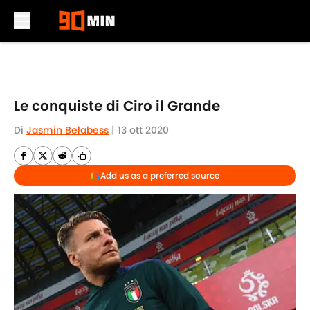
Skip to main content
Le conquiste di Ciro il Grande
Di
Jasmin Belabess
|
13 ott 2020
Add us as a preferred source