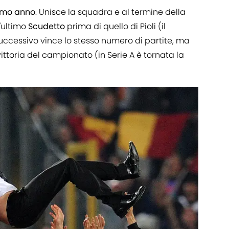
rimo anno
. Unisce la squadra e al termine della
l'ultimo
Scudetto
prima di quello di Pioli (il
successivo vince lo stesso numero di partite, ma
ittoria del campionato (in Serie A è tornata la