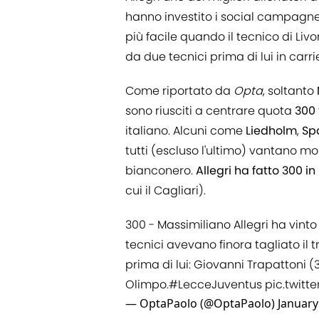
hanno investito i social campagne
più facile quando il tecnico di Li
da due tecnici prima di lui in carri
Come riportato da
Opta
, soltanto
sono riusciti a centrare quota
300
italiano. Alcuni come
Liedholm
,
Spa
tutti (escluso l'ultimo) vantano mo
bianconero.
Allegri ha fatto 300 i
cui il Cagliari).
300 - Massimiliano Allegri ha vinto
tecnici avevano finora tagliato il t
prima di lui: Giovanni Trapattoni 
Olimpo.
#LecceJuventus
pic.twit
— OptaPaolo (@OptaPaolo)
January