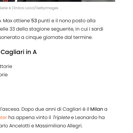
Serie A | Enrico Locci/GettyImages
. Max ottiene
53
punti e il nono posto alla
elle 33 della stagione seguente, in cui i sardi
esonerato a cinque giornate dal termine.
 Cagliari in A
ittorie
torie
ascesa. Dopo due anni di Cagliari è il
Milan
a
nter
ha appena vinto il
Triplete
e Leonardo ha
rlo Ancelotti e Massimiliano Allegri.