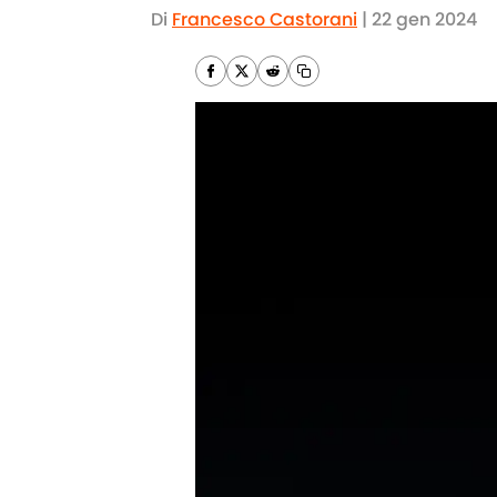
Di
Francesco Castorani
|
22 gen 2024