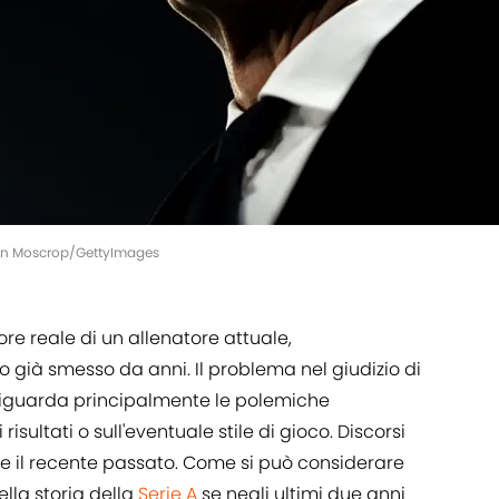
than Moscrop/GettyImages
ore reale di un allenatore attuale,
 già smesso da anni. Il problema nel giudizio di
 riguarda principalmente le polemiche
isultati o sull'eventuale stile di gioco. Discorsi
e il recente passato. Come si può considerare
ella storia della
Serie A
se negli ultimi due anni