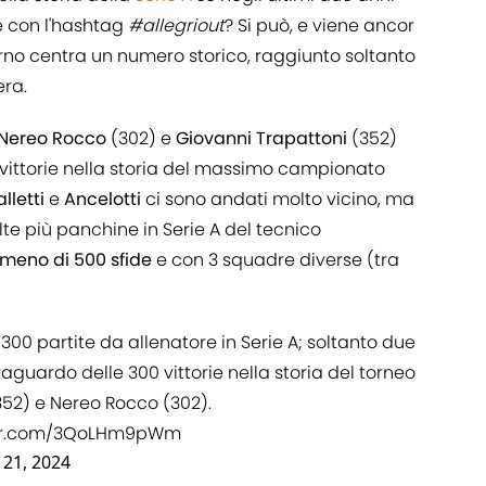
 con l'hashtag
#allegriout
? Si può, e viene ancor
vorno centra un numero storico, raggiunto soltanto
era.
Nereo Rocco
(302) e
Giovanni Trapattoni
(352)
vittorie nella storia del massimo campionato
lletti
e
Ancelotti
ci sono andati molto vicino, ma
lte più panchine in Serie A del tecnico
n meno di 500 sfide
e con 3 squadre diverse (tra
 300 partite da allenatore in Serie A; soltanto due
raguardo delle 300 vittorie nella storia del torneo
(352) e Nereo Rocco (302).
ter.com/3QoLHm9pWm
 21, 2024