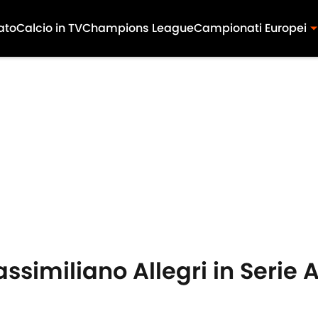
ato
Calcio in TV
Champions League
Campionati Europei
assimiliano Allegri in Serie 