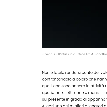
Juventus v US Sassuolo - Serie A TIM | Jona
Non è facile rendersi conto del val
confrontandolo a coloro che hanno
quelli che sono ancora in attività
quotidiane, settimane o mensili sui r
sul presente in grado di appannar
Allegri uno dei migliori allenatori d