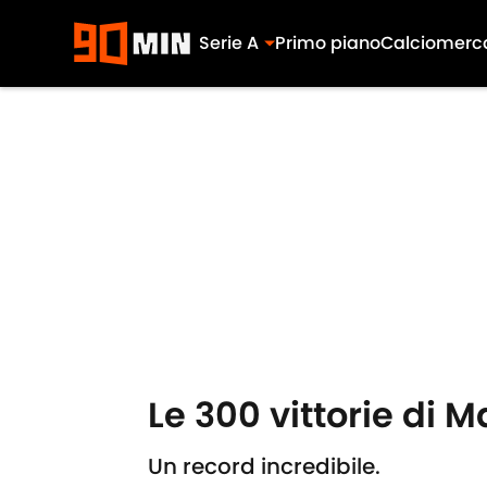
Serie A
Primo piano
Calciomerc
Skip to main content
Le 300 vittorie di M
Un record incredibile.