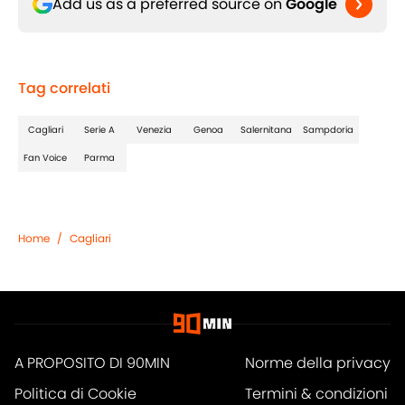
Add us as a preferred source on
Google
Tag correlati
Cagliari
Serie A
Venezia
Genoa
Salernitana
Sampdoria
Fan Voice
Parma
Home
/
Cagliari
A PROPOSITO DI 90MIN
Norme della privacy
Politica di Cookie
Termini & condizioni