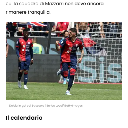
cui la squadra di Mazzarri
non deve ancora
rimanere tranquilla
.
Deiola in gol col Sassuolo | Enrico Locci/GettyImages
Il calendario