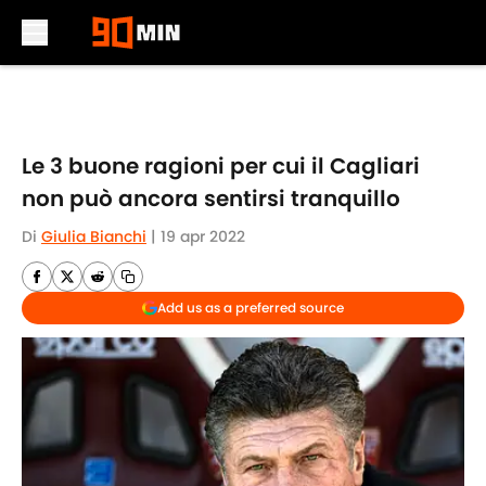
Skip to main content
Le 3 buone ragioni per cui il Cagliari
non può ancora sentirsi tranquillo
Di
Giulia Bianchi
|
19 apr 2022
Add us as a preferred source