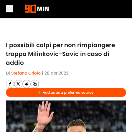
Skip to main content
I possibili colpi per non rimpiangere
troppo Milinkovic-Savic in caso di
addio
Di
Stefano Oriolo
|
28 apr 2022
Add us as a preferred source