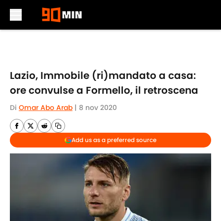
Skip to main content
Lazio, Immobile (ri)mandato a casa:
ore convulse a Formello, il retroscena
Di
Omar Abo Arab
|
8 nov 2020
Add us as a preferred source