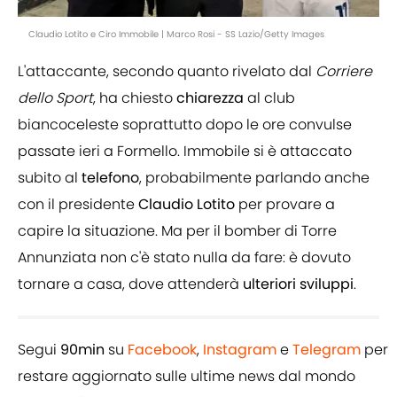
Claudio Lotito e Ciro Immobile | Marco Rosi - SS Lazio/Getty Images
L'attaccante, secondo quanto rivelato dal
Corriere
dello Sport
, ha chiesto
chiarezza
al club
biancoceleste soprattutto dopo le ore convulse
passate ieri a Formello. Immobile si è attaccato
subito al
telefono
, probabilmente parlando anche
con il presidente
Claudio
Lotito
per provare a
capire la situazione. Ma per il bomber di Torre
Annunziata non c'è stato nulla da fare: è dovuto
tornare a casa, dove attenderà
ulteriori
sviluppi
.
Segui
90min
su
Facebook
,
Instagram
e
Telegram
per
restare aggiornato sulle ultime news dal mondo