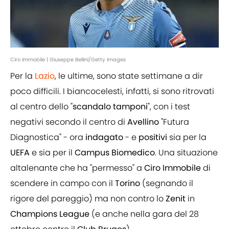
Ciro Immobile | Giuseppe Bellini/Getty Images
Per la
Lazio
, le ultime, sono state settimane a dir
poco difficili. I biancocelesti, infatti, si sono ritrovati
al centro dello "
scandalo
tamponi
", con i test
negativi secondo il centro di
Avellino
"Futura
Diagnostica" - ora
indagato
- e
positivi
sia per la
UEFA
e sia per il
Campus
Biomedico
. Una situazione
altalenante che ha "permesso" a
Ciro
Immobile
di
scendere in campo con il
Torino
(segnando il
rigore del pareggio) ma non contro lo
Zenit
in
Champions
League
(e anche nella gara del 28