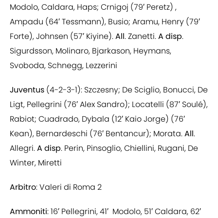
Modolo, Caldara, Haps; Crnigoj (79′ Peretz) ,
Ampadu (64′ Tessmann), Busio; Aramu, Henry (79′
Forte), Johnsen (57′ Kiyine).
All
. Zanetti.
A disp
.
Sigurdsson, Molinaro, Bjarkason, Heymans,
Svoboda, Schnegg, Lezzerini
Juventus
(4-2-3-1): Szczesny; De Sciglio, Bonucci, De
Ligt, Pellegrini (76′ Alex Sandro); Locatelli (87′ Soulé),
Rabiot; Cuadrado, Dybala (12′ Kaio Jorge) (76′
Kean), Bernardeschi (76′ Bentancur); Morata.
All
.
Allegri.
A disp
. Perin, Pinsoglio, Chiellini, Rugani, De
Winter, Miretti
Arbitro
: Valeri di Roma 2
Ammoniti
: 16′ Pellegrini, 41′ Modolo, 51′ Caldara, 62′