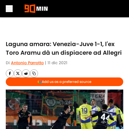
Skip to main content
Laguna amara: Venezia-Juve 1-1, l'ex
Toro Aramu dà un dispiacere ad Allegri
Di
Antonio Parrotto
|
11 dic 2021
Add us as a preferred source