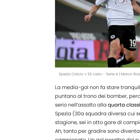
Spezia Calcio v SS Lazio - Serie A | Marco Ro
La media-gol non fa stare tranquill
puntano al trono dei bomber, perc
serio nell’assalto alla
quarta class
Spezia (30a squadra diversa cui segn
stagione, sei in otto gare di camp
Ah, tanto per gradire sono diventat
campionato. Un gol peraltro dei suo