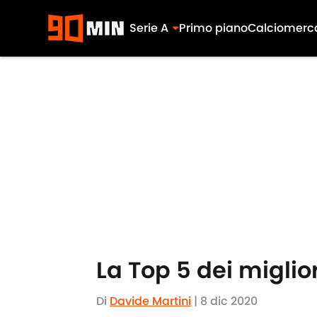
Serie A
Primo piano
Calciomerc
Skip to main content
La Top 5 dei miglior
Di
Davide Martini
|
8 dic 2020