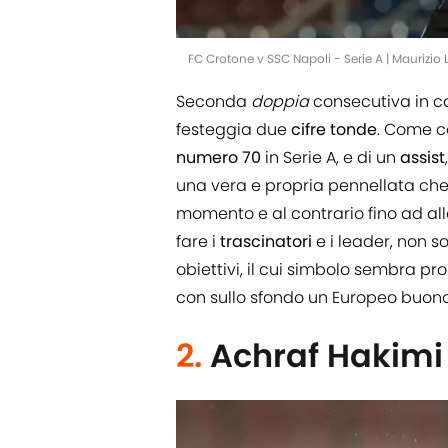
FC Crotone v SSC Napoli - Serie A | Maurizi
Seconda
doppia
consecutiva in c
festeggia due
cifre tonde
. Come c
numero 70
in Serie A, e di un
assist
una vera e propria pennellata che 
momento e al contrario fino ad al
fare i
trascinatori
e i leader, non s
obiettivi, il cui simbolo sembra pr
con sullo sfondo un Europeo buono
2.
Achraf Hakimi 