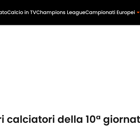
ato
Calcio in TV
Champions League
Campionati Europei
i calciatori della 10ª giornat