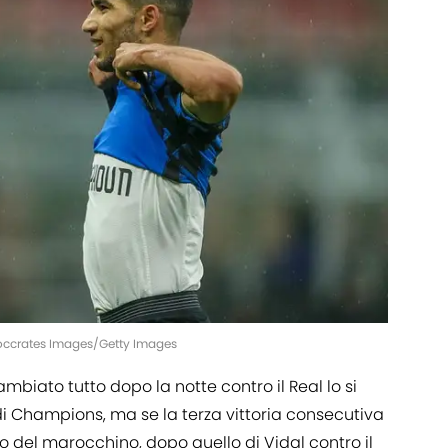
 Soccrates Images/Getty Images
biato tutto dopo la notte contro il Real lo si
 di Champions, ma se la terza vittoria consecutiva
io del marocchino, dopo quello di Vidal contro il