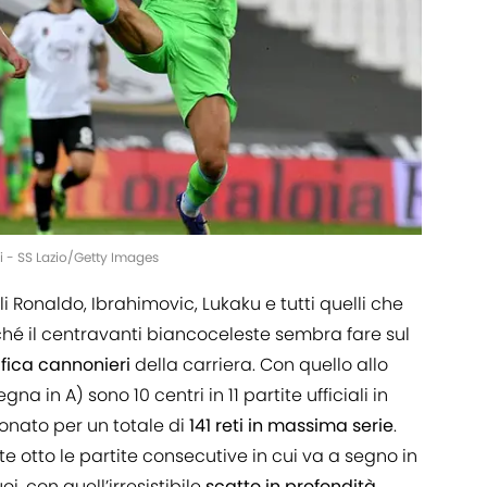
si - SS Lazio/Getty Images
i Ronaldo, Ibrahimovic, Lukaku e tutti quelli che
hé il centravanti biancoceleste sembra fare sul
ifica cannonieri
della carriera. Con quello allo
a in A) sono 10 centri in 11 partite ufficiali in
ionato per un totale di
141 reti in massima serie
.
e otto le partite consecutive in cui va a segno in
i, con quell’irresistibile
scatto in profondità