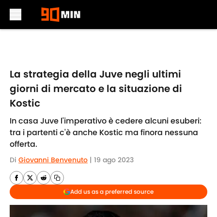
Skip to main content
La strategia della Juve negli ultimi
giorni di mercato e la situazione di
Kostic
In casa Juve l'imperativo è cedere alcuni esuberi:
tra i partenti c'è anche Kostic ma finora nessuna
offerta.
Di
Giovanni Benvenuto
|
19 ago 2023
Add us as a preferred source