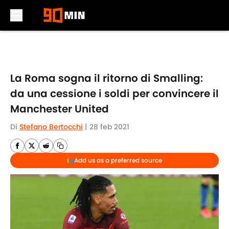
Skip to main content
La Roma sogna il ritorno di Smalling:
da una cessione i soldi per convincere il
Manchester United
Di
Stefano Bertocchi
|
28 feb 2021
Add us as a preferred source