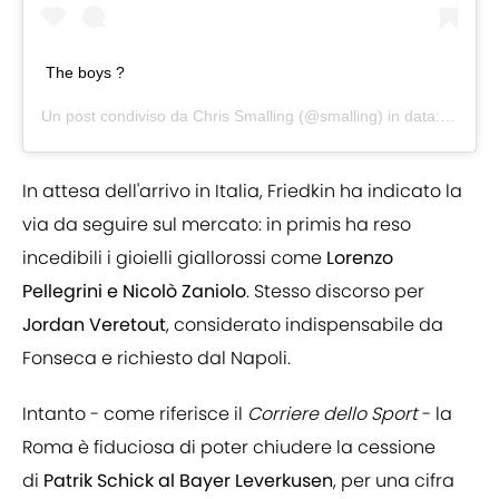
The boys ?
Un post condiviso da
Chris Smalling
(@smalling) in data:
13 Ago 
In attesa dell'arrivo in Italia, Friedkin ha indicato la
via da seguire sul mercato: in primis ha reso
incedibili i gioielli giallorossi come
Lorenzo
Pellegrini e Nicolò Zaniolo
. Stesso discorso per
Jordan
Veretout
, considerato indispensabile da
Fonseca e richiesto dal Napoli.
Intanto - come riferisce il
Corriere dello Sport
- la
Roma è fiduciosa di poter chiudere la cessione
di
Patrik Schick al Bayer Leverkusen
, per una cifra