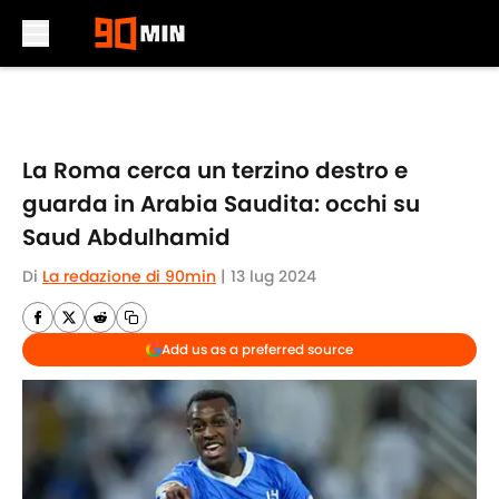
Skip to main content
La Roma cerca un terzino destro e
guarda in Arabia Saudita: occhi su
Saud Abdulhamid
Di
La redazione di 90min
|
13 lug 2024
Add us as a preferred source