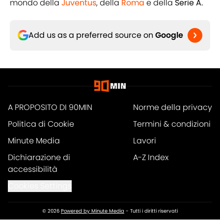
mondo della
Juventus
, della
Roma
e della
Serie A.
Add us as a preferred source on
Google
A PROPOSITO DI 90MIN
Norme della privacy
Politica di Cookie
Termini & condizioni
Minute Media
Lavori
Dichiarazione di
A-Z Index
accessibilità
Cookies Settings
© 2026
Powered by Minute Media
-
Tutti i diritti riservati