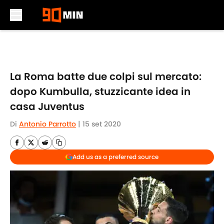
Skip to main content
La Roma batte due colpi sul mercato:
dopo Kumbulla, stuzzicante idea in
casa Juventus
Di
Antonio Parrotto
|
15 set 2020
Add us as a preferred source