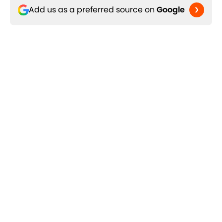
Add us as a preferred source on
Google
Tag correlati
Cagliari
Serie A
Inter
Roma
Fan Voice
Home
/
Cagliari
A PROPOSITO DI 90MIN
Norme della privacy
Politica di Cookie
Termini & condizioni