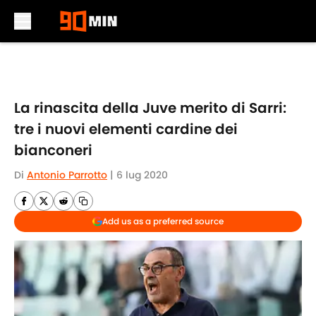
Skip to main content
La rinascita della Juve merito di Sarri:
tre i nuovi elementi cardine dei
bianconeri
Di
Antonio Parrotto
|
6 lug 2020
Add us as a preferred source