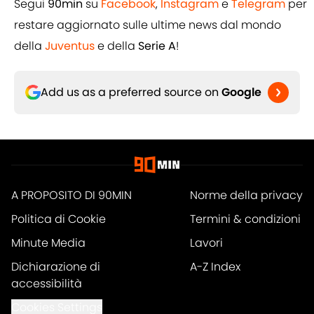
Segui
90min
su
Facebook
,
Instagram
e
Telegram
per
restare aggiornato sulle ultime news dal mondo
della
Juventus
e della
Serie A
!
Add us as a preferred source on
Google
A PROPOSITO DI 90MIN
Norme della privacy
Politica di Cookie
Termini & condizioni
Minute Media
Lavori
Dichiarazione di
A-Z Index
accessibilità
Cookies Settings