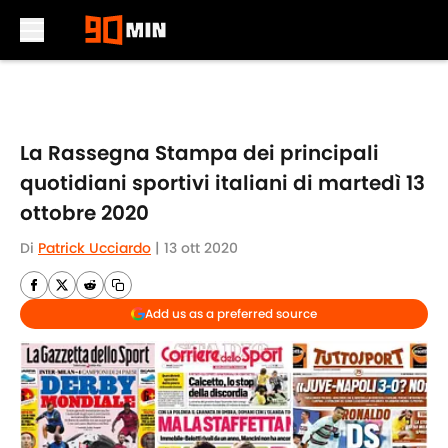
Skip to main content
La Rassegna Stampa dei principali
quotidiani sportivi italiani di martedì 13
ottobre 2020
Di
Patrick Ucciardo
|
13 ott 2020
Add us as a preferred source