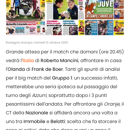
Rassegna stampa martedì 13 ottobre 2020
Grande attesa per il match che domani (ore 20.45)
vedrà l'
Italia
di
Roberto Mancini
, affrontare in casa
l'
Olanda
di
Frank de Boer
. Tanti gli spunti di analisi
per il big match del
Gruppo 1
: un successo infatti,
metterebbe una seria ipoteca sul passaggio del
turno degli
Azzurri
, soprattutto dopo i 3 punti
pesantissimi dell'andata. Per affrontare gli
Oranje
, il
CT della
Nazionale
si affiderà ancora una volta a
uno tra
Immobile
e
Belotti
: scelta che fa storcere il