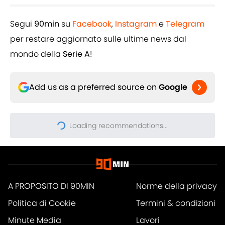
Segui
90min
su
Facebook
,
Instagram
e
Telegram
per restare aggiornato sulle ultime news dal
mondo della
Serie A
!
Add us as a preferred source on
Google
Loading recommendations...
Please wait while we load pers
A PROPOSITO DI 90MIN
Norme della privacy
Politica di Cookie
Termini & condizioni
Minute Media
Lavori