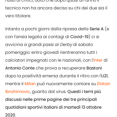
naso ai critici, dato che dopo quasi un anno il
tecnico non ha ancora deciso su chi dei due sia il
vero titolare.
Intanto a pochi giorni dalla ripresa della
Serie A
(e
con l'ansia legata ai contagi di
Covid-19
) ci si
avvicina a grandi passi al
Derby
di sabato
pomeriggio: entro giovedì rientreranno tutti i
calciatori impegnati con le nazionali, con l'
Inter
di
Antonio Conte
che prova a recuperare
Bastoni
dopo la positività emersa durante il ritiro con l'
U21
,
mentre il
Milan
può nuovamente contare su
Zlatan
Ibrahimovic
, guarito dal virus.
Questi i temi più
discussi nelle prime pagine dei tre principali
quotidiani sportivi italiani di martedì 13 ottobre
2020
.