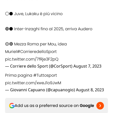
⚪️⚫️ Juve, Lukaku è più vicino
🔵⚫️ Inter-Inzaghi fino al 2025, arriva Audero
🟡🔴 Mezza Roma per Mou, idea
Muriel
#CorrieredelloSport
pic.twitter.com/7fRje3F2pQ
— Corriere dello Sport (@CorSport)
August 7, 2023
Prima pagina
#Tuttosport
pic.twitter.com/xweJ1o9JwM
— Giovanni Capuano (@capuanogio)
August 8, 2023
Add us as a preferred source on
Google