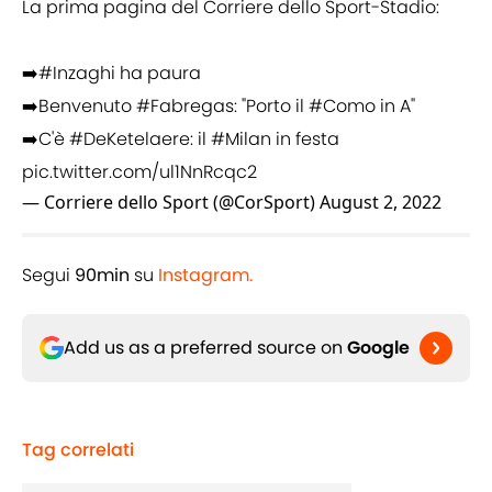
La prima pagina del Corriere dello Sport-Stadio:
➡️
#Inzaghi
ha paura
➡️Benvenuto
#Fabregas
: "Porto il
#Como
in A"
➡️C'è
#DeKetelaere
: il
#Milan
in festa
pic.twitter.com/ul1NnRcqc2
— Corriere dello Sport (@CorSport)
August 2, 2022
Segui
90min
su
Instagram.
Add us as a preferred source on
Google
Tag correlati