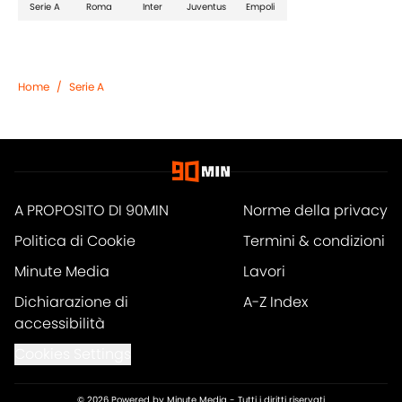
Serie A
Roma
Inter
Juventus
Empoli
Home
/
Serie A
A PROPOSITO DI 90MIN
Norme della privacy
Politica di Cookie
Termini & condizioni
Minute Media
Lavori
Dichiarazione di
A-Z Index
accessibilità
Cookies Settings
© 2026
Powered by Minute Media
-
Tutti i diritti riservati