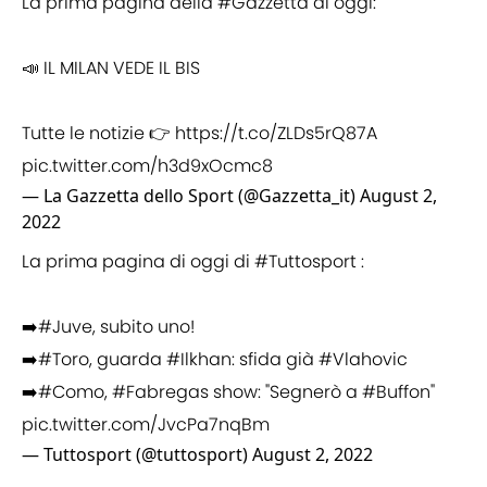
La prima pagina della
#Gazzetta
di oggi:
📣 IL MILAN VEDE IL BIS
Tutte le notizie 👉
https://t.co/ZLDs5rQ87A
pic.twitter.com/h3d9xOcmc8
— La Gazzetta dello Sport (@Gazzetta_it)
August 2,
2022
La prima pagina di oggi di
#Tuttosport
:
➡️
#Juve
, subito uno!
➡️
#Toro
, guarda
#Ilkhan
: sfida già
#Vlahovic
➡️
#Como
,
#Fabregas
show: "Segnerò a
#Buffon
"
pic.twitter.com/JvcPa7nqBm
— Tuttosport (@tuttosport)
August 2, 2022