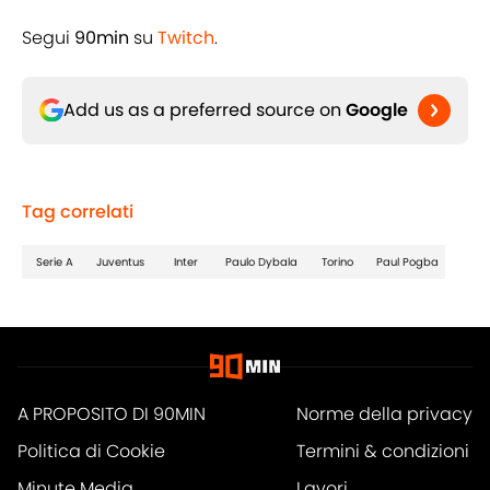
Segui
90min
su
Twitch
.
Add us as a preferred source on
Google
Tag correlati
Serie A
Juventus
Inter
Paulo Dybala
Torino
Paul Pogba
A PROPOSITO DI 90MIN
Norme della privacy
Politica di Cookie
Termini & condizioni
Minute Media
Lavori