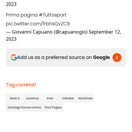
2023
Prima pagina
#Tuttosport
pic.twitter.com/frbhsQvZC9
— Giovanni Capuano (@capuanogio)
September 12,
2023
Add us as a preferred source on
Google
Tag correlati
Serie A
Juventus
Inter
Udinese
Nazionale
Gianluigi Donnarumma
Paul Pogba