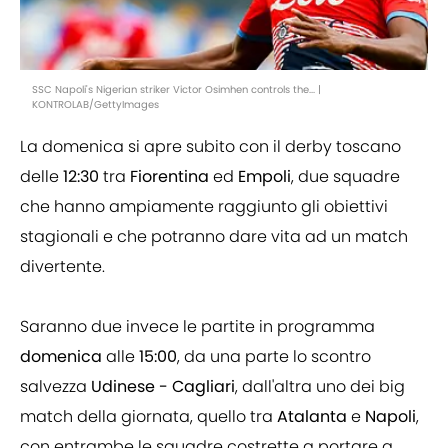
SSC Napoli's Nigerian striker Victor Osimhen controls the... |
KONTROLAB/GettyImages
La domenica si apre subito con il derby toscano
delle
12:30
tra
Fiorentina
ed
Empoli
, due squadre
che hanno ampiamente raggiunto gli obiettivi
stagionali e che potranno dare vita ad un match
divertente.
Saranno due invece le partite in programma
domenica
alle
15:00
, da una parte lo scontro
salvezza
Udinese - Cagliari
, dall'altra uno dei big
match della giornata, quello tra
Atalanta
e
Napoli
,
con entrambe le squadre costrette a portare a