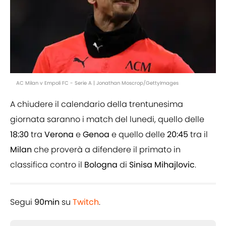
AC Milan v Empoli FC - Serie A | Jonathan Moscrop/GettyImages
A chiudere il calendario della trentunesima
giornata saranno i match del lunedi, quello delle
18:30
tra
Verona
e
Genoa
e quello delle
20:45
tra il
Milan
che proverà a difendere il primato in
classifica contro il
Bologna
di
Sinisa Mihajlovic
.
Segui
90min
su
Twitch
.