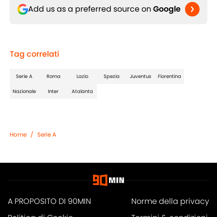
Add us as a preferred source on
Google
Tag correlati
Serie A
Roma
Lazio
Spezia
Juventus
Fiorentina
Nazionale
Inter
Atalanta
Home
/
Serie A
A PROPOSITO DI 90MIN
Norme della privacy