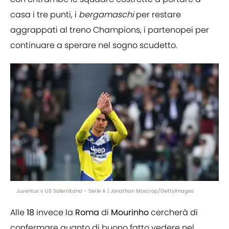
casa i tre punti, i
bergamaschi
per restare
aggrappati al treno Champions, i partenopei per
continuare a sperare nel sogno scudetto.
Juventus v US Salernitana - Serie A | Jonathan Moscrop/GettyImages
Alle
18
invece la
Roma
di
Mourinho
cercherà di
confermare quanto di buono fatto vedere nel