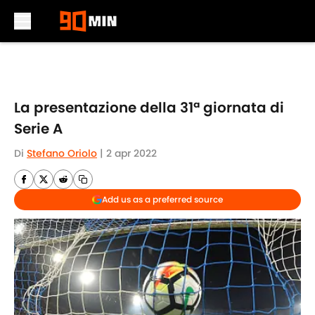
Skip to main content
La presentazione della 31ª giornata di
Serie A
Di
Stefano Oriolo
|
2 apr 2022
Add us as a preferred source