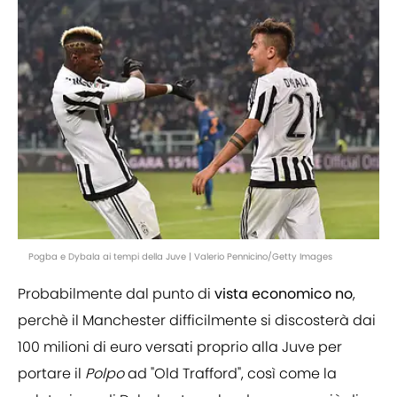
Pogba e Dybala ai tempi della Juve | Valerio Pennicino/Getty Images
Probabilmente dal punto di
vista
economico
no
,
perchè il Manchester difficilmente si discosterà dai
100 milioni di euro versati proprio alla Juve per
portare il
Polpo
ad "Old Trafford", così come la