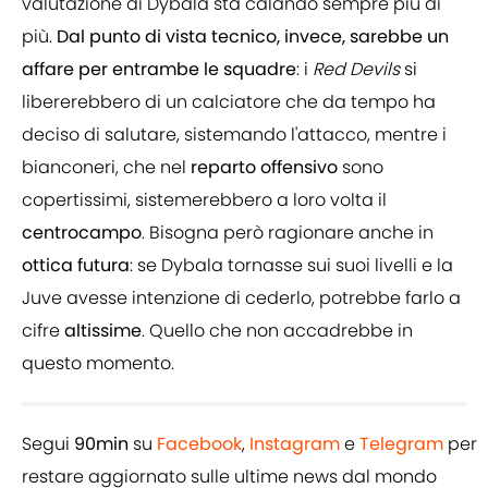
valutazione di Dybala sta calando sempre più di
più.
Dal punto di vista tecnico, invece, sarebbe un
affare per entrambe le squadre
: i
Red Devils
si
libererebbero di un calciatore che da tempo ha
deciso di salutare, sistemando l'attacco, mentre i
bianconeri, che nel
reparto
offensivo
sono
copertissimi, sistemerebbero a loro volta il
centrocampo
. Bisogna però ragionare anche in
ottica
futura
: se Dybala tornasse sui suoi livelli e la
Juve avesse intenzione di cederlo, potrebbe farlo a
cifre
altissime
. Quello che non accadrebbe in
questo momento.
Segui
90min
su
Facebook
,
Instagram
e
Telegram
per
restare aggiornato sulle ultime news dal mondo