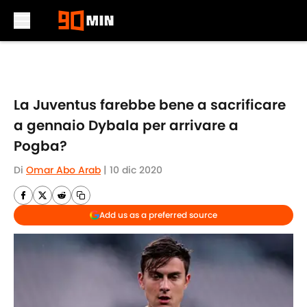
Skip to main content
La Juventus farebbe bene a sacrificare
a gennaio Dybala per arrivare a
Pogba?
Di
Omar Abo Arab
|
10 dic 2020
Add us as a preferred source