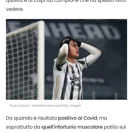
qualità e ai colpi da campione che ha spesso fatto
vedere.
Paulo Dybala | Jonathan Moscrop/Getty Images
Da quando è risultato
positivo
al
Covid
, ma
soprattutto da
quell'infortunio
muscolare
patito sul