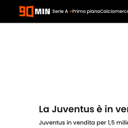
Serie A
Primo piano
Calciomerc
Skip to main content
La Juventus è in ven
Juventus in vendita per 1,5 mili