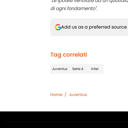
"Le ipotesi ventilate da un quotidi
di ogni fondamento".
Add us as a preferred source
Tag correlati
Juventus
Serie A
Inter
Home
/
Juventus