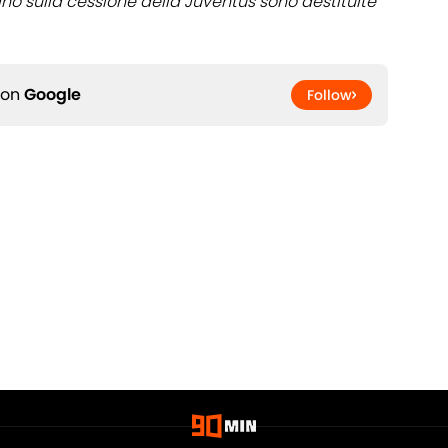
ano sulla cessione della Juventus sono destituite
 on
Google
Follow