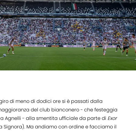
giro di meno di dodici ore si è passati dalla
 maggioranza del club bianconero - che festeggia
ia Agnelli - alla smentita ufficiale da parte di
Exor
ia Signora). Ma andiamo con ordine e facciamo il