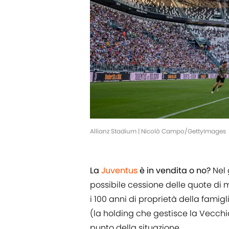
Allianz Stadium | Nicolò Campo/GettyImages
La
Juventus
è in vendita o no?
Nel 
possibile cessione delle quote di
i 100 anni di proprietà della famigl
(la holding che gestisce la Vecch
punto della situazione.