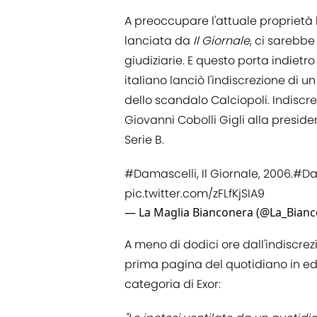
A preoccupare l'attuale proprietà
lanciata da
Il Giornale
, ci sarebb
giudiziarie. E questo porta indietr
italiano lanciò l'indiscrezione di
dello scandalo Calciopoli. Indiscre
Giovanni Cobolli Gigli alla preside
Serie B.
#Damascelli
, Il Giornale, 2006.
#Da
pic.twitter.com/zFLfKjSIA9
— La Maglia Bianconera (@La_Bian
A meno di dodici ore dall'indiscrez
prima pagina del quotidiano in ed
categoria di Exor: