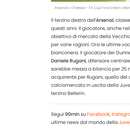
Arsenal v Chelsea - FA Cup Final | Marc Atk
Il terzino destro dell'
Arsenal
, class
questi anni. Il giocatore, anche ne
obiettivo di mercato della Vecchia
per varie ragioni. Ora le ultime vo
bianconera. Il giocatore dei Gunne
Daniele
Rugani
, difensore centrale
sarebbe messa a bilancio per 25 mil
acquirente per Rugani, quello del 
calciomercato in uscita della Juve
terzino Bellerin.
Segui
90min
su
Facebook
,
Instag
ultime news dal mondo della
Juve