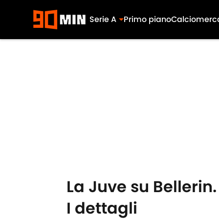
Serie A
Primo piano
Calciomerc
Skip to main content
La Juve su Bellerin
I dettagli