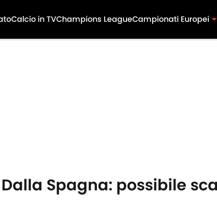
ato
Calcio in TV
Champions League
Campionati Europei
. Dalla Spagna: possibile sc