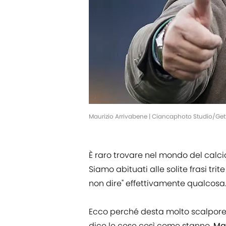
Maurizio Arrivabene | Ciancaphoto Studio/Ge
È raro trovare nel mondo del calcio
Siamo abituati alle solite frasi trite
non dire" effettivamente qualcosa
Ecco perché desta molto scalpore 
dice le cose così come stanno.
Mau