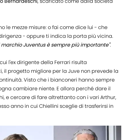
co Bernardeschi
, scaricato come dalla società
o le mezze misure: o fai come dice lui - che
dirigenza - oppure ti indica la porta più vicina.
Il marchio Juventus è sempre più importante"
.
ui l'ex dirigente della Ferrari risulta
tti, il progetto migliore per la Juve non prevede la
continuità. Visto che i bianconeri hanno sempre
ogna cambiare niente. E allora perché dare il
 e cercare di fare altrettanto con i vari Arthur,
sso anno in cui Chiellini sceglie di trasferirsi in