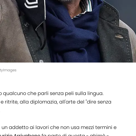
ttyImages
 qualcuno che parli senza peli sulla lingua.
 e ritrite, alla diplomazia, all'arte del "dire senza
.
un addetto ai lavori che non usa mezzi termini e
rizio Arrivabene
fa parte di questa - ahimè -