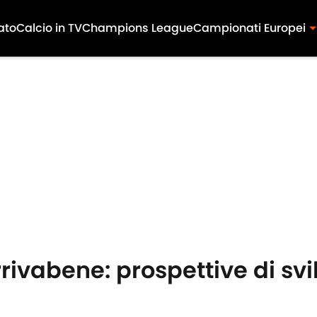
ato
Calcio in TV
Champions League
Campionati Europei
rivabene: prospettive di svi