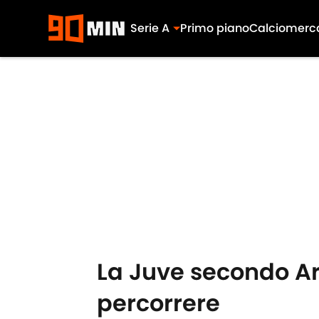
Serie A
Primo piano
Calciomerc
Skip to main content
La Juve secondo Ar
percorrere