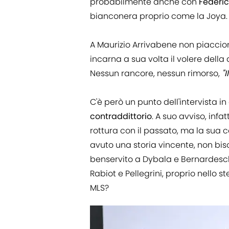
probabilmente anche con
Federi
bianconera proprio come la Joya.
A Maurizio Arrivabene non piaccion
incarna a sua volta il volere della 
Nessun rancore, nessun rimorso,
"
C'è però un punto dell'intervista in c
contraddittorio
. A suo avviso, infa
rottura con il passato, ma la sua 
avuto una storia vincente, non bis
benservito a Dybala e Bernardeschi,
Rabiot e Pellegrini, proprio nello ste
MLS?