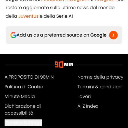
restare aggiornato sulle ultime news dal mondo
della
Juventus
e della
Serie A
!
Add us as a preferred source on
Google
A PROPOSITO DI 90MIN
Norme della privacy
Politica di Cookie
Termini & condizioni
Minute Media
Lavori
Dichiarazione di
A-Z Index
accessibilità
Cookies Settings