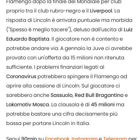
Flamengo dopo la finale del Mondiale per club
proprio tra il club rubro-negro e il
Liverpool
. La
risposta di Lincoln è arrivata puntuale ma morbida
("Spesso è meglio tacere"), deluso dall'uscita di
Luiz
Eduardo Baptista
. Il giocatore non è contento e
potrebbe andare via. A gennaio la Juve ci avrebbe
provato con un'offerta da 15 milioni non ritenuta
sufficiente. I problemi finanziari legati al
Coronavirus
potrebbero spingere il Flamengo ad
aprire alla cessione di Lincoln. Sul giocatore ci
sarebbero anche
Sassuolo
,
Red Bull Bragantino
e
Lokomotiv
Mosca
. La clausola è di
45 milioni
ma
potrebbe bastare una cifra decisamente più
bassa per portare Lincoln in Italia.
Segui
90min
su
Facebook
,
Instagram
e
Telegram
per