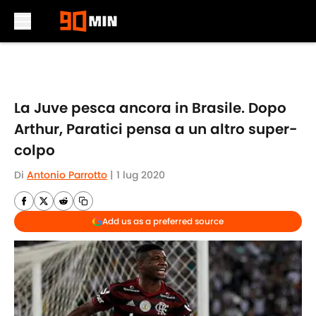
Skip to main content
La Juve pesca ancora in Brasile. Dopo
Arthur, Paratici pensa a un altro super-
colpo
Di
Antonio Parrotto
|
1 lug 2020
Add us as a preferred source