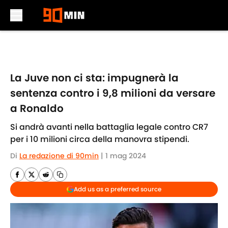
Skip to main content
La Juve non ci sta: impugnerà la
sentenza contro i 9,8 milioni da versare
a Ronaldo
Si andrà avanti nella battaglia legale contro CR7
per i 10 milioni circa della manovra stipendi.
Di
La redazione di 90min
|
1 mag 2024
Add us as a preferred source