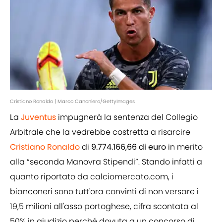
Cristiano Ronaldo | Marco Canoniero/GettyImages
La
Juventus
impugnerà la sentenza del Collegio
Arbitrale che la vedrebbe costretta a risarcire
Cristiano Ronaldo
di
9.774.166,66 di euro
in merito
alla “seconda Manovra Stipendi”. Stando infatti a
quanto riportato da calciomercato.com, i
bianconeri sono tutt'ora convinti di non versare i
19,5 milioni all'asso portoghese, cifra scontata al
50% in giudizio perché dovuta a un concorso di