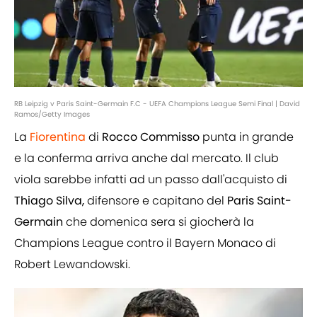
RB Leipzig v Paris Saint-Germain F.C - UEFA Champions League Semi Final | David
Ramos/Getty Images
La
Fiorentina
di
Rocco Commisso
punta in grande
e la conferma arriva anche dal mercato. Il club
viola sarebbe infatti ad un passo dall'acquisto di
Thiago Silva,
difensore e capitano del
Paris Saint-
Germain
che domenica sera si giocherà la
Champions League contro il Bayern Monaco di
Robert Lewandowski.