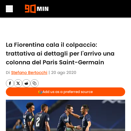
Skip to main content
La Fiorentina cala il colpaccio:
trattativa ai dettagli per l'arrivo una
colonna del Paris Saint-Germain
Di
Stefano Bertocchi
|
20 ago 2020
Add us as a preferred source