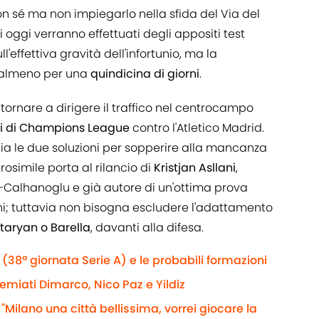
con sé ma non impiegarlo nella sfida del Via del
i oggi verranno effettuati degli appositi test
l'effettiva gravità dell'infortunio, ma la
 almeno per una
quindicina di giorni
.
tornare a dirigere il traffico nel centrocampo
avi di Champions League
contro l'Atletico Madrid.
ia le due soluzioni per sopperire alla mancanza
osimile porta al rilancio di
Kristjan Asllani
,
vice-Calhanoglu e già autore di un'ottima prova
ntini; tuttavia non bisogna escludere l'adattamento
taryan o Barella
, davanti alla difesa.
(38ª giornata Serie A) e le probabili formazioni
remiati Dimarco, Nico Paz e Yildiz
 "Milano una città bellissima, vorrei giocare la