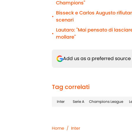
Champions"
Bisseck e Carlos Augusto rifiutano
•
scenari
Lautaro: "Mai pensato di lasciare
•
mollare"
Add us as a preferred source
Tag correlati
Inter
Serie A
Champions League
L
Home
/
Inter