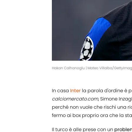
Hakan Calhanoglu | Mateo Villalba/GettyIma
In casa
Inter
la parola d'ordine è p
calciomercato.com
, Simone Inzagh
perché non vuole che rischi una r
fermo ai box proprio ora che la sta
Il turco è alle prese con un
problem