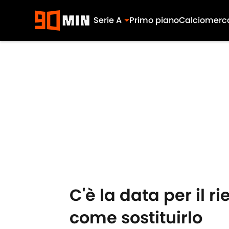
Serie A
Primo piano
Calciomerc
Skip to main content
C'è la data per il r
come sostituirlo