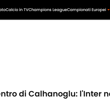
ato
Calcio in TV
Champions League
Campionati Europei
ientro di Calhanoglu: l'Inter