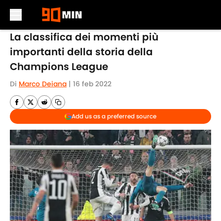
Skip to main content
La classifica dei momenti più
importanti della storia della
Champions League
Di
Marco Deiana
|
16 feb 2022
Add us as a preferred source