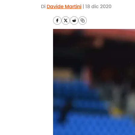
Di
Davide Martini
|
18 dic 2020