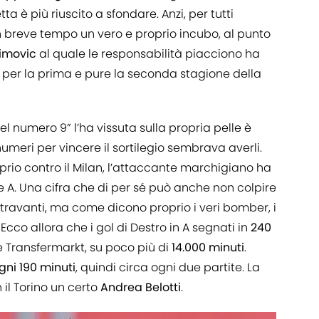
a è più riuscito a sfondare. Anzi, per tutti
n breve tempo un vero e proprio incubo, al punto
himovic
al quale le responsabilità piacciono ha
o per la prima e pure la seconda stagione della
el numero 9” l’ha vissuta sulla propria pelle è
numeri per vincere il sortilegio sembrava averli.
rio contro il Milan, l’attaccante marchigiano ha
ie A. Una cifra che di per sé può anche non colpire
ntravanti, ma come dicono proprio i veri bomber, i
Ecco allora che i gol di Destro in A segnati in
240
e Transfermarkt, su poco più di
14.000 minuti
.
gni 190 minuti
, quindi circa ogni due partite. La
il Torino un certo
Andrea Belotti
.