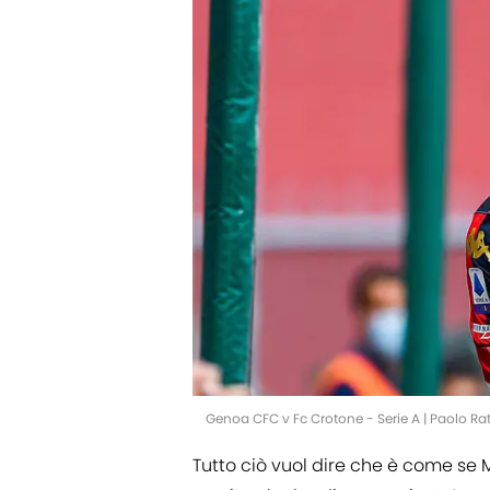
Genoa CFC v Fc Crotone - Serie A | Paolo Ra
Tutto ciò vuol dire che è come se 