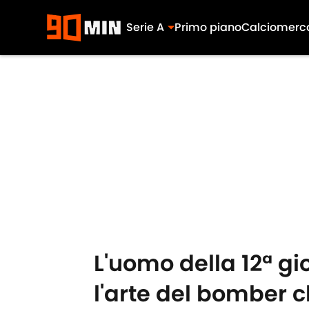
Serie A
Primo piano
Calciomerc
Skip to main content
L'uomo della 12ª gio
l'arte del bomber 