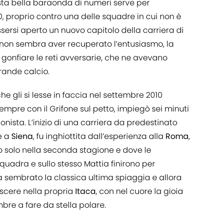
esta bella baraonda di numeri serve per
, proprio contro una delle squadre in cui non è
ssersi aperto un nuovo capitolo della carriera di
non
sembra aver recuperato l’entusiasmo, la
i gonfiare le reti avversarie, che ne avevano
rande calcio.
e gli si lesse in faccia nel settembre 2010
empre con il Grifone sul petto, impiegò sei minuti
onista. L’inizio di una carriera da predestinato
e a
Siena
, fu inghiottita dall’esperienza alla
Roma
,
 solo nella seconda stagione e dove le
uadra e sullo stesso Mattia finirono per
ra sembrato la classica ultima spiaggia e allora
ascere nella propria
Itaca
, con nel cuore la gioia
bre a fare da stella polare.