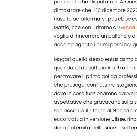
partite che ha disputato in A. Qu
dimostrare che il 16 dicembre 2020
riuscito ad affermarsi, potrebbe e
Mattia, che con il ritorno al
Genoa
voglia di rincorrere un pallone e d
accompagnato i primi passi nel g
Magari quello stesso entusiasmo ch
quando, al debutto in A a
19 anni
s
per trovare il primo gol da professi
che proseguì con l’ottima stagion
dove le cose funzionarono davvero
aspettative che gravavano sulla sq
schiacciarlo. Il ritorno al Genoa e
ecco Mattia in versione
Ulisse
, rin
della
paternità
dello scorso settem