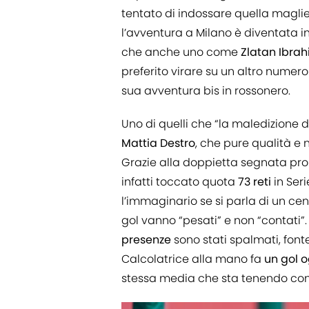
tentato di indossare quella magliett
l’avventura a Milano è diventata i
che anche uno come
Zlatan Ibra
preferito virare su un altro numer
sua avventura bis in rossonero.
Uno di quelli che “la maledizione d
Mattia Destro
, che pure qualità e 
Grazie alla doppietta segnata prop
infatti toccato quota
73 reti
in Ser
l’immaginario se si parla di un ce
gol vanno “pesati” e non “contati”. 
presenze
sono stati spalmati, font
Calcolatrice alla mano fa
un gol o
stessa media che sta tenendo con 