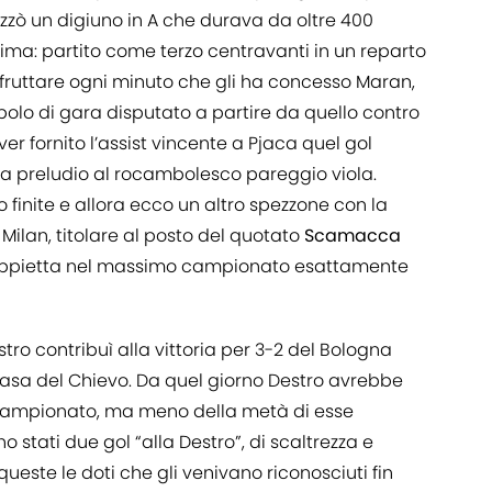
zò un digiuno in A che durava da oltre 400
ima: partito come terzo centravanti in un reparto
sfruttare ogni minuto che gli ha concesso Maran,
polo di gara disputato a partire da quello contro
r fornito l’assist vincente a Pjaca quel gol
a preludio al rocambolesco pareggio viola.
 finite e allora ecco un altro spezzone con la
 Milan, titolare al posto del quotato
Scamacca
oppietta nel massimo campionato esattamente
ro contribuì alla vittoria per 3-2 del Bologna
asa del Chievo. Da quel giorno Destro avrebbe
campionato, ma meno della metà di esse
no stati due gol “alla Destro”, di scaltrezza e
este le doti che gli venivano riconosciuti fin