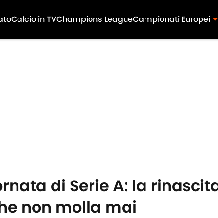
ato
Calcio in TV
Champions League
Campionati Europei
rnata di Serie A: la rinascit
che non molla mai