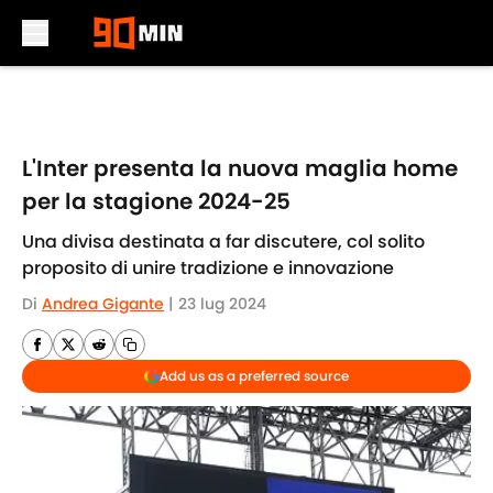
Skip to main content
L'Inter presenta la nuova maglia home
per la stagione 2024-25
Una divisa destinata a far discutere, col solito
proposito di unire tradizione e innovazione
Di
Andrea Gigante
|
23 lug 2024
Add us as a preferred source