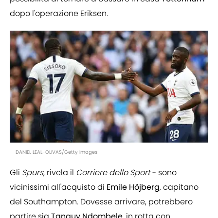
dopo l'operazione Eriksen.
DANIEL LEAL-OLIVAS/Getty Images
Gli
Spurs
, rivela il
Corriere dello Sport
- sono
vicinissimi all'acquisto di
Emile
Höjberg
, capitano
del Southampton. Dovesse arrivare, potrebbero
partire sia
Tanguy
Ndombele
, in rotta con