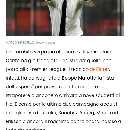
MARCO BERTORELLO/Getty Images
Per l'ambito
sorpasso
alla sua ex Juve
Antonio
Conte
ha già tracciato una strada: quella che
porta alla
Premier
League
. Il tecnico
dell'
Inter
,
infatti, ha consegnato a
Beppe
Marotta
la "
lista
della spesa
" per provare a interrompere lo
strapotere bianconero arrivato a nove scudetti di
fila. E come per le ultime due campagne acquisti,
con gli arrivi di
Lukaku
,
Sanchez
,
Young
,
Moses
ed
Eriksen
è ancora il massimo campionato inglese a