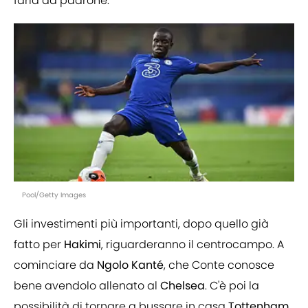
farla da padrone.
Pool/Getty Images
Gli investimenti più importanti, dopo quello già
fatto per
Hakimi
, riguarderanno il centrocampo. A
cominciare da
Ngolo
Kanté
, che Conte conosce
bene avendolo allenato al
Chelsea
. C'è poi la
possibilità di tornare a bussare in casa
Tottenham