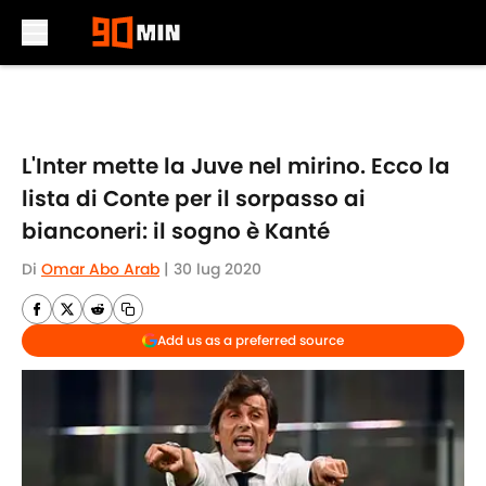
Skip to main content
L'Inter mette la Juve nel mirino. Ecco la
lista di Conte per il sorpasso ai
bianconeri: il sogno è Kanté
Di
Omar Abo Arab
|
30 lug 2020
Add us as a preferred source