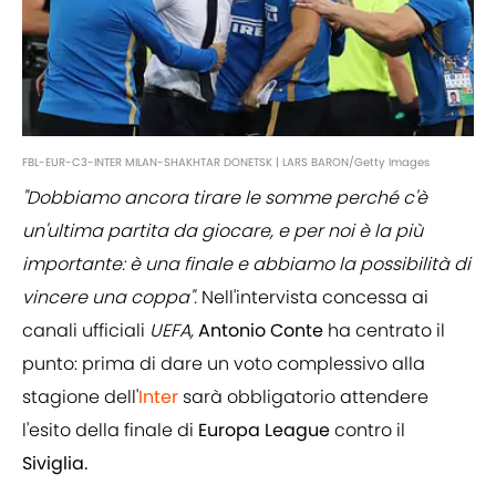
FBL-EUR-C3-INTER MILAN-SHAKHTAR DONETSK | LARS BARON/Getty Images
"Dobbiamo ancora tirare le somme perché c'è
un'ultima partita da giocare, e per noi è la più
importante: è una finale e abbiamo la possibilità di
vincere una coppa".
Nell'intervista concessa ai
canali ufficiali
UEFA,
Antonio Conte
ha centrato il
punto: prima di dare un voto complessivo alla
stagione dell'
Inter
sarà obbligatorio attendere
l'esito della finale di
Europa League
contro il
Siviglia.