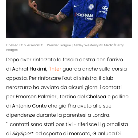
Chelsea FC v Arsenal FC - Premier League | Ashley Western/MB Media/Getty
Images
Dopo aver rinforzato la fascia destra con l'arrivo
di
Achraf Hakimi,
l'
Inter
guarda anche sulla corsia
opposta. Per rinforzare l'out di sinistra, il club
nerazzurro ha avviato da alcuni giorni i contatti
per
Emerson Palmieri,
terzino del
Chelsea
e pallino
di
Antonio Conte
che già l'ha avuto alle sue
dipendenze durante la parentesi a Londra.
"I contatti sono stati positivi - riferisce il giornalista
di
SkySport
ed esperto di mercato, Gianluca Di