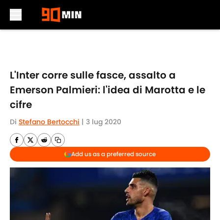
Skip to main content
L'Inter corre sulle fasce, assalto a
Emerson Palmieri: l'idea di Marotta e le
cifre
Di
Stefano Bertocchi
|
3 lug 2020
Add us as a preferred source