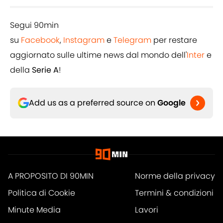
Segui 90min
su
Facebook
,
Instagram
e
Telegram
per restare
aggiornato sulle ultime news dal mondo dell'
Inter
e
della
Serie A
!
Add us as a preferred source on
Google
A PROPOSITO DI 90MIN
Norme della privacy
Politica di Cookie
Termini & condizioni
Minute Media
Lavori