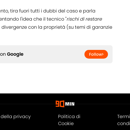
anto, tira fuori tutti i dubbi del caso e parla
entando l'idea che il tecnico "
rischi di restare
li divergenze con la proprietà (su temi di garanzie
 on
Google
Follow
della privacy
Politica di
Termi
Cookie
condi