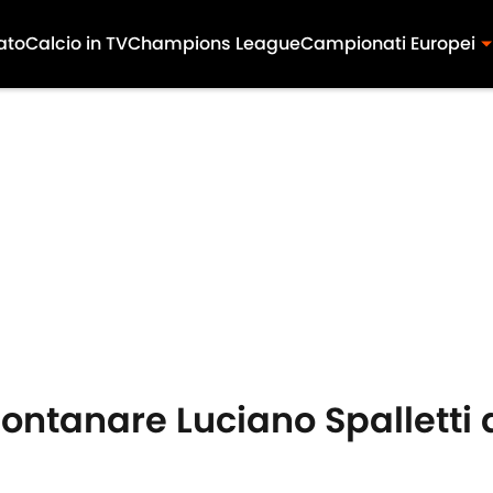
ato
Calcio in TV
Champions League
Campionati Europei
llontanare Luciano Spalletti 