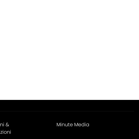
ni &
Minute Media
zioni