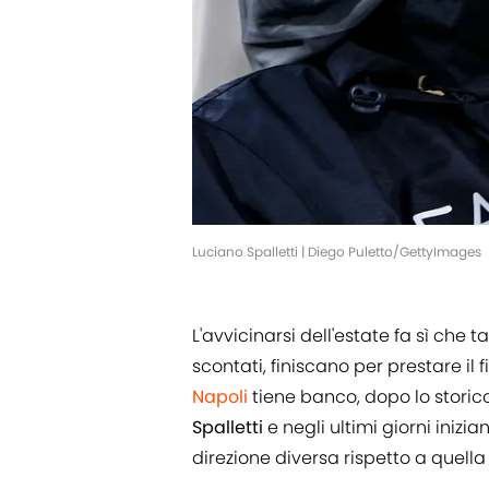
Luciano Spalletti | Diego Puletto/GettyImages
L'avvicinarsi dell'estate fa sì che 
scontati, finiscano per prestare il f
Napoli
tiene banco, dopo lo storico
Spalletti
e negli ultimi giorni ini
direzione diversa rispetto a quella d