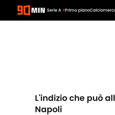
Serie A
Primo piano
Calciomerc
Skip to main content
L'indizio che può a
Napoli