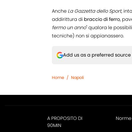
Anche
La Gazzetta dello Sport
, int
addirittura di
braccio di ferro
, pav
fermo un anno
" qualora le possibi
tecniche) non si appianassero.
Add us as a preferred source
Home
/
Napoli
A PROPOSITO DI
Norme 
90MIN