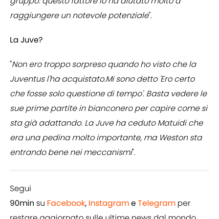
gruppo: questo fattore lo ha aiutato molto a
raggiungere un notevole potenziale
".
La Juve?
"
Non ero troppo sorpreso quando ho visto che la
Juventus l'ha acquistato.Mi sono detto 'Ero certo
che fosse solo questione di tempo'. Basta vedere le
sue prime partite in bianconero per capire come si
sta già adattando. La Juve ha ceduto Matuidi che
era una pedina molto importante, ma Weston sta
entrando bene nei meccanismi
".
Segui
90min
su
Facebook
,
Instagram
e
Telegram
per
restare aggiornato sulle ultime news dal mondo