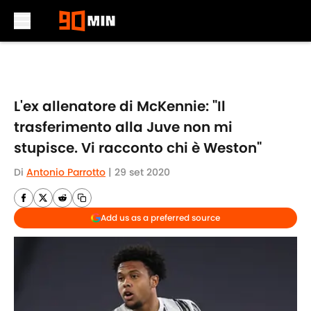
Skip to main content
L'ex allenatore di McKennie: "Il
trasferimento alla Juve non mi
stupisce. Vi racconto chi è Weston"
Di
Antonio Parrotto
|
29 set 2020
Add us as a preferred source