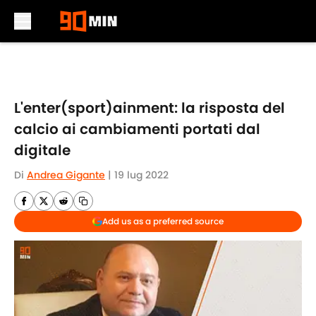
Skip to main content
L'enter(sport)ainment: la risposta del
calcio ai cambiamenti portati dal
digitale
Di
Andrea Gigante
|
19 lug 2022
Add us as a preferred source