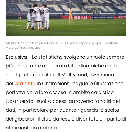
Atalanta BC v FC Midtjylland: Group D - UEFA Champions League | Jonathan
Moscrop/Getty Images
Esclusiva -
Le statistiche svolgono un ruolo sempre
più importante all'interno delle dinamiche dello
sport professionistico. Il
Midtjylland
, avversario
dell'
Atalanta
in
Champions League
, è l'illustrazione
perfetta della loro ascesa in ambito calcistico.
Costruendo i suoi successi attraverso l'analisi dei
dati, in particolare per quanto riguarda la scelta
dei giocatori, il club danese è diventato un punto di
riferimento in materia
.