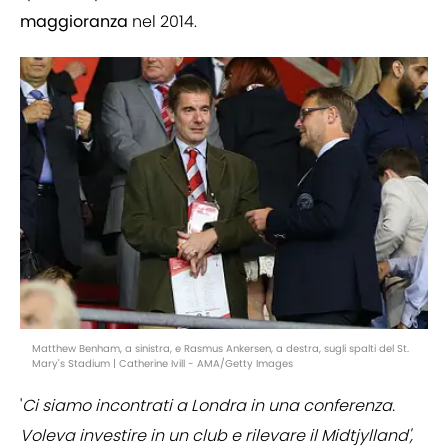
maggioranza
nel 2014.
Matthew Benham, a sinistra, e Rasmus Ankersen, a destra, sugli spalti del St.
Mary's Stadium | Catherine Ivill - AMA/Getty Images
'
Ci siamo incontrati a Londra in una conferenza.
Voleva investire in un club e rilevare il Midtjylland',