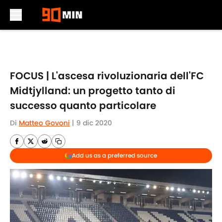
Skip to main content
FOCUS | L'ascesa rivoluzionaria dell'FC
Midtjylland: un progetto tanto di
successo quanto particolare
Di
Matteo Govoni
|
9 dic 2020
Add us as a preferred source