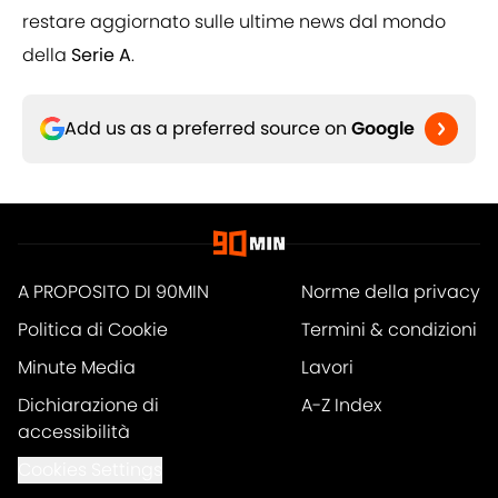
restare aggiornato sulle ultime news dal mondo
della
Serie A
.
Add us as a preferred source on
Google
A PROPOSITO DI 90MIN
Norme della privacy
Politica di Cookie
Termini & condizioni
Minute Media
Lavori
Dichiarazione di
A-Z Index
accessibilità
Cookies Settings