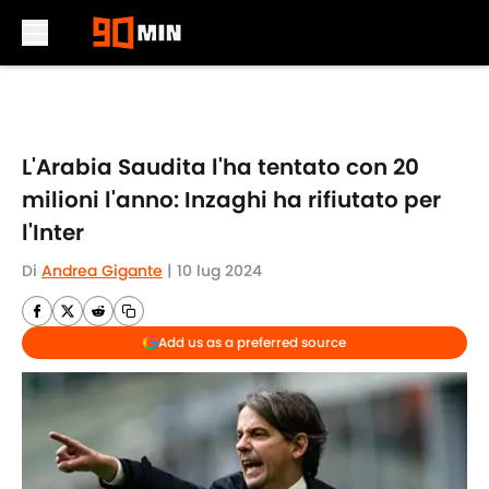
Skip to main content
L'Arabia Saudita l'ha tentato con 20
milioni l'anno: Inzaghi ha rifiutato per
l'Inter
Di
Andrea Gigante
|
10 lug 2024
Add us as a preferred source