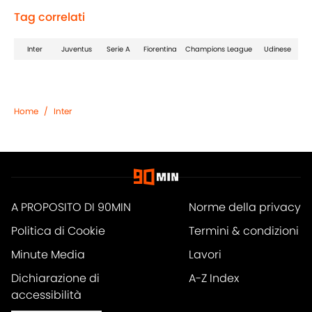
Tag correlati
Inter
Juventus
Serie A
Fiorentina
Champions League
Udinese
Home
/
Inter
A PROPOSITO DI 90MIN
Norme della privacy
Politica di Cookie
Termini & condizioni
Minute Media
Lavori
Dichiarazione di
A-Z Index
accessibilità